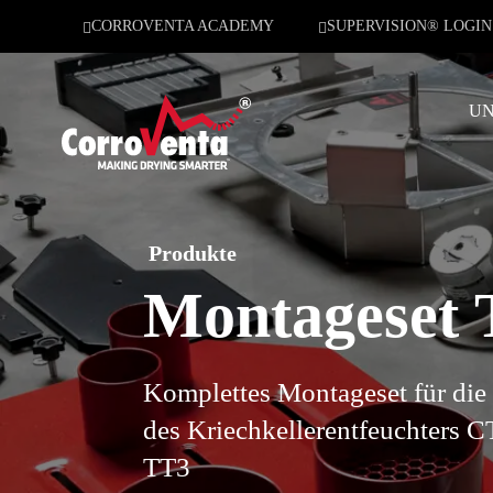
CORROVENTA ACADEMY
SUPERVISION® LOGIN
UN
Produkte
Montageset 
Komplettes Montageset für die 
des Kriechkellerentfeuchters
TT3