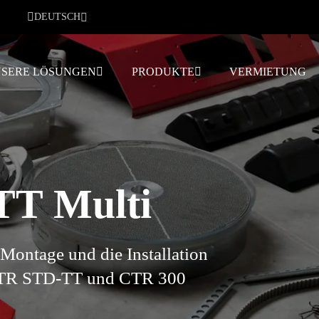
DEUTSCH
SERE LÖSUNGEN
PRODUKTE
VERMIETUNG
TT Multi
Montage und die Installation
 CTR STD-TT und CTR 300