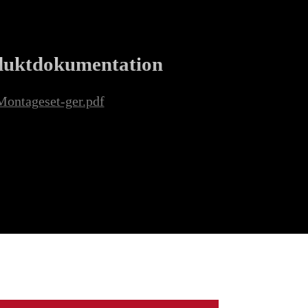
duktdokumentation
Montageset-ger.pdf