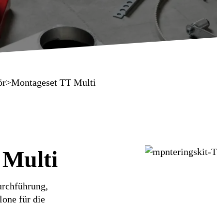
ör
>
Montageset TT Multi
 Multi
urchführung,
one für die