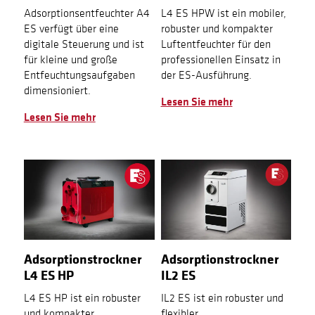
Adsorptionsentfeuchter A4
L4 ES HPW ist ein mobiler,
ES verfügt über eine
robuster und kompakter
digitale Steuerung und ist
Luftentfeuchter für den
für kleine und große
professionellen Einsatz in
Entfeuchtungsaufgaben
der ES-Ausführung.
dimensioniert.
Lesen Sie mehr
Lesen Sie mehr
Adsorptionstrockner
Adsorptionstrockner
L4 ES HP
IL2 ES
L4 ES HP ist ein robuster
IL2 ES ist ein robuster und
und kompakter
flexibler