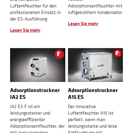
Luftentfeuchter für den
Adsorptionsentfeuchter mit
professionellen Einsatz in
luftgekühltem Kondensator.
der ES-Ausführung.
Lesen Sie mehr
Lesen Sie mehr
Adsorptionstrockner
Adsorptionstrockner
IA2 ES
A15 ES
IA2 ES F ist ein
Der innovative
leistungsstarker und
Luftentfeuchter A15 ist
energieeffizienter
perfekt, wenn man
Adsorptionsentfeuchter, der
leistungsstarke und leise
mit zwei separaten
Entfeuchtung mit