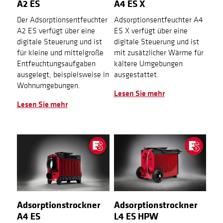
A2 ES
A4 ES X
Der Adsorptionsentfeuchter
Adsorptionsentfeuchter A4
A2 ES verfügt über eine
ES X verfügt über eine
digitale Steuerung und ist
digitale Steuerung und ist
für kleine und mittelgroße
mit zusätzlicher Wärme für
Entfeuchtungsaufgaben
kältere Umgebungen
ausgelegt, beispielsweise in
ausgestattet.
Wohnumgebungen.
Lesen Sie mehr
Lesen Sie mehr
Adsorptionstrockner
Adsorptionstrockner
A4 ES
L4 ES HPW